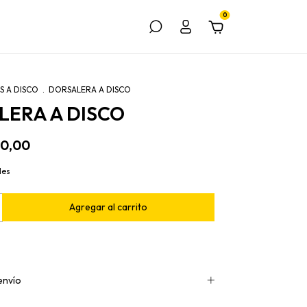
0
S A DISCO
.
DORSALERA A DISCO
LERA A DISCO
00,00
les
envío