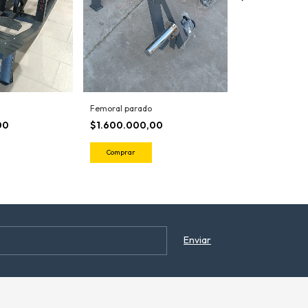
Femoral parado
SENTADILLA HAC
00
$1.600.000,00
$3.700.000