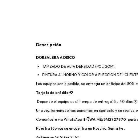
Descripción
DORSALERA A DISCO
TAPIZADO DE ALTA DENSIDAD (POLIGOM).
PINTURA AL HORNO Y COLOR A ELECCION DEL CLIENTE
Los equipos son a pedido, se entrega un anticipo del 50% en
Tarjeta de crédito 💳
Depende el equipo es el tiempo de entrega.15 a 40 días 🕓
Una vez terminado nos ponemos en contacto y se realiza el
Comunícate vía WhatsApp
📱👇WA.ME/3412727970
pará c
Nuestra fábrica se encuentra en Rosario, Santa Fe ,
Av Génova 5676 (ex 2576)