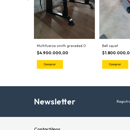
Multifuerza smith gravedad 0
Bell squat
00
$4.900.000,00
$1.800.000,
Newsletter
Registra
Contactános